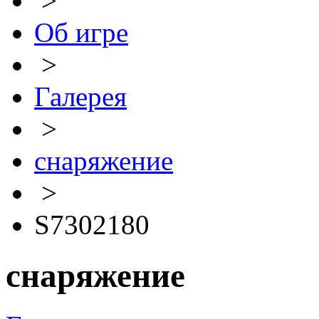
>
Об игре
>
Галерея
>
снаряжение
>
S7302180
снаряжение