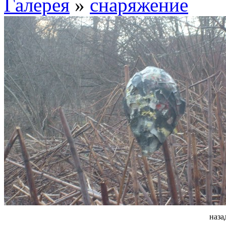
Галерея
»
снаряжение
наза