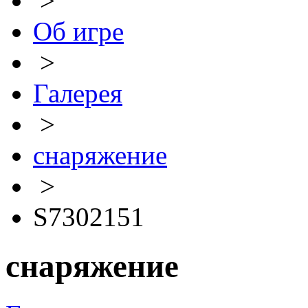
>
Об игре
>
Галерея
>
снаряжение
>
S7302151
снаряжение